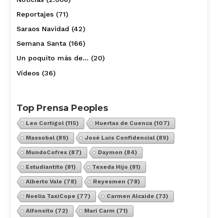
Reportajes
(71)
Saraos Navidad
(42)
Semana Santa
(166)
Un poquito más de…
(20)
Vídeos
(36)
Top Prensa Peoples
Leo Cortigol
(115)
Huertas de Cuenca
(107)
Massobal
(89)
José Luis Confidencial
(89)
MundoCofrex
(87)
Daymon
(84)
Estudiantito
(81)
Texeda Hijo
(81)
Alberto Vale
(78)
Reyesmen
(78)
Noelia TaxiCope
(77)
Carmen Alcaide
(73)
Alfonsito
(72)
Mari Carm
(71)