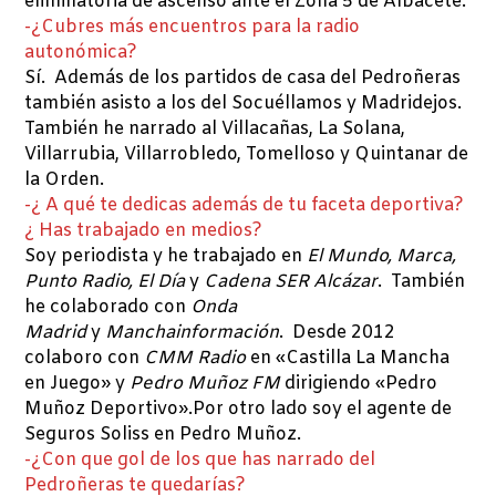
eliminatoria de ascenso ante el Zona 5 de Albacete.
-¿Cubres más encuentros para la radio
autonómica?
Sí. Además de los partidos de casa del Pedroñeras
también asisto a los del Socuéllamos y Madridejos.
También he narrado al Villacañas, La Solana,
Villarrubia, Villarrobledo, Tomelloso y Quintanar de
la Orden.
-¿ A qué te dedicas además de tu faceta deportiva?
¿ Has trabajado en medios?
Soy periodista y he trabajado en
El Mundo, Marca,
Punto Radio, El Día
y
Cadena SER Alcázar
. También
he colaborado con
Onda
Madrid
y
Manchainformación
. Desde 2012
colaboro con
CMM Radio
en «Castilla La Mancha
en Juego» y
Pedro Muñoz FM
dirigiendo «Pedro
Muñoz Deportivo».Por otro lado soy el agente de
Seguros Soliss en Pedro Muñoz.
-¿Con que gol de los que has narrado del
Pedroñeras te quedarías?