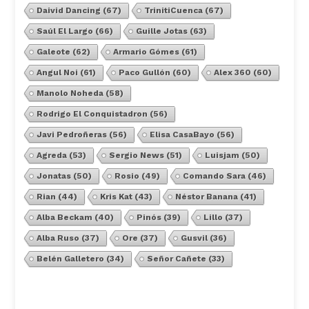
Daivid Dancing
(67)
TrinitiCuenca
(67)
Saúl El Largo
(66)
Guille Jotas
(63)
Galeote
(62)
Armario Gómes
(61)
Angul Noi
(61)
Paco Gullón
(60)
Alex 360
(60)
Manolo Noheda
(58)
Rodrigo El Conquistadron
(56)
Javi Pedroñeras
(56)
Elisa CasaBayo
(56)
Agreda
(53)
Sergio News
(51)
Luisjam
(50)
Jonatas
(50)
Rosio
(49)
Comando Sara
(46)
Rian
(44)
Kris Kat
(43)
Néstor Banana
(41)
Alba Beckam
(40)
Pinós
(39)
Lillo
(37)
Alba Ruso
(37)
Ore
(37)
Gusvil
(36)
Belén Galletero
(34)
Señor Cañete
(33)
Ver Todos