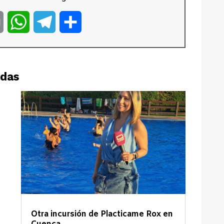
er
Email
WhatsApp
Telegram
Compartir
adas
Otra incursión de Placticame Rox en