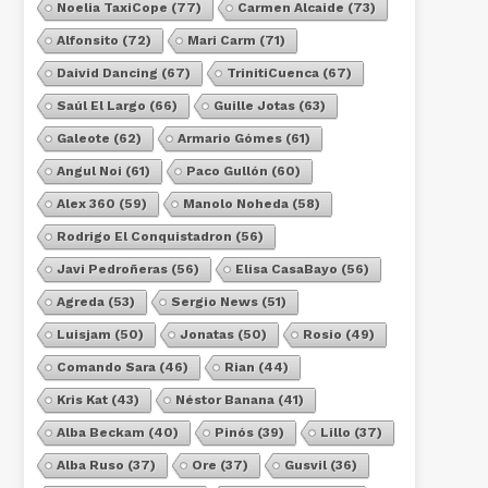
Noelia TaxiCope
(77)
Carmen Alcaide
(73)
Alfonsito
(72)
Mari Carm
(71)
Daivid Dancing
(67)
TrinitiCuenca
(67)
Saúl El Largo
(66)
Guille Jotas
(63)
Galeote
(62)
Armario Gómes
(61)
Angul Noi
(61)
Paco Gullón
(60)
Alex 360
(59)
Manolo Noheda
(58)
Rodrigo El Conquistadron
(56)
Javi Pedroñeras
(56)
Elisa CasaBayo
(56)
Agreda
(53)
Sergio News
(51)
Luisjam
(50)
Jonatas
(50)
Rosio
(49)
Comando Sara
(46)
Rian
(44)
Kris Kat
(43)
Néstor Banana
(41)
Alba Beckam
(40)
Pinós
(39)
Lillo
(37)
Alba Ruso
(37)
Ore
(37)
Gusvil
(36)