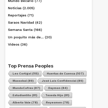
Mundo Becario
(77)
Noticias
(2.005)
Reportajes
(71)
Saraos Navidad
(42)
Semana Santa
(166)
Un poquito más de…
(20)
Vídeos
(36)
Top Prensa Peoples
Leo Cortigol
(115)
Huertas de Cuenca
(107)
Massobal
(89)
José Luis Confidencial
(89)
MundoCofrex
(87)
Daymon
(84)
Estudiantito
(81)
Texeda Hijo
(81)
Alberto Vale
(78)
Reyesmen
(78)