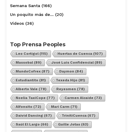
Semana Santa
(166)
Un poquito más de…
(20)
Vídeos
(36)
Top Prensa Peoples
Leo Cortigol
(115)
Huertas de Cuenca
(107)
Massobal
(89)
José Luis Confidencial
(89)
MundoCofrex
(87)
Daymon
(84)
Estudiantito
(81)
Texeda Hijo
(81)
Alberto Vale
(78)
Reyesmen
(78)
Noelia TaxiCope
(77)
Carmen Alcaide
(73)
Alfonsito
(72)
Mari Carm
(71)
Daivid Dancing
(67)
TrinitiCuenca
(67)
Saúl El Largo
(66)
Guille Jotas
(63)