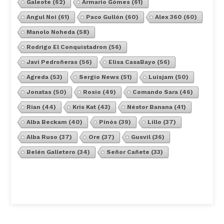
Galeote
(62)
Armario Gómes
(61)
Angul Noi
(61)
Paco Gullón
(60)
Alex 360
(60)
Manolo Noheda
(58)
Rodrigo El Conquistadron
(56)
Javi Pedroñeras
(56)
Elisa CasaBayo
(56)
Agreda
(53)
Sergio News
(51)
Luisjam
(50)
Jonatas
(50)
Rosio
(49)
Comando Sara
(46)
Rian
(44)
Kris Kat
(43)
Néstor Banana
(41)
Alba Beckam
(40)
Pinós
(39)
Lillo
(37)
Alba Ruso
(37)
Ore
(37)
Gusvil
(36)
Belén Galletero
(34)
Señor Cañete
(33)
Ver Todos