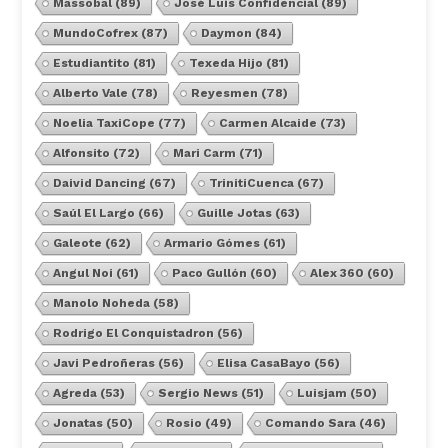
Massobal
(89)
José Luis Confidencial
(89)
MundoCofrex
(87)
Daymon
(84)
Estudiantito
(81)
Texeda Hijo
(81)
Alberto Vale
(78)
Reyesmen
(78)
Noelia TaxiCope
(77)
Carmen Alcaide
(73)
Alfonsito
(72)
Mari Carm
(71)
Daivid Dancing
(67)
TrinitiCuenca
(67)
Saúl El Largo
(66)
Guille Jotas
(63)
Galeote
(62)
Armario Gómes
(61)
Angul Noi
(61)
Paco Gullón
(60)
Alex 360
(60)
Manolo Noheda
(58)
Rodrigo El Conquistadron
(56)
Javi Pedroñeras
(56)
Elisa CasaBayo
(56)
Agreda
(53)
Sergio News
(51)
Luisjam
(50)
Jonatas
(50)
Rosio
(49)
Comando Sara
(46)