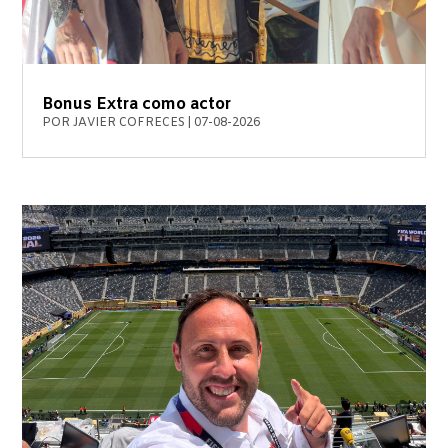
Bonus Extra como actor
POR
JAVIER COFRECES
|
07-08-2026