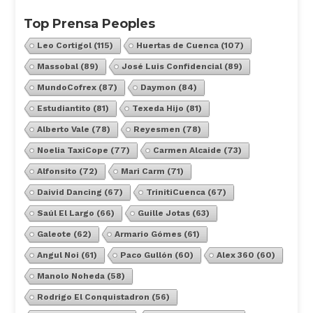
Top Prensa Peoples
Leo Cortigol
(115)
Huertas de Cuenca
(107)
Massobal
(89)
José Luis Confidencial
(89)
MundoCofrex
(87)
Daymon
(84)
Estudiantito
(81)
Texeda Hijo
(81)
Alberto Vale
(78)
Reyesmen
(78)
Noelia TaxiCope
(77)
Carmen Alcaide
(73)
Alfonsito
(72)
Mari Carm
(71)
Daivid Dancing
(67)
TrinitiCuenca
(67)
Saúl El Largo
(66)
Guille Jotas
(63)
Galeote
(62)
Armario Gómes
(61)
Angul Noi
(61)
Paco Gullón
(60)
Alex 360
(60)
Manolo Noheda
(58)
Rodrigo El Conquistadron
(56)