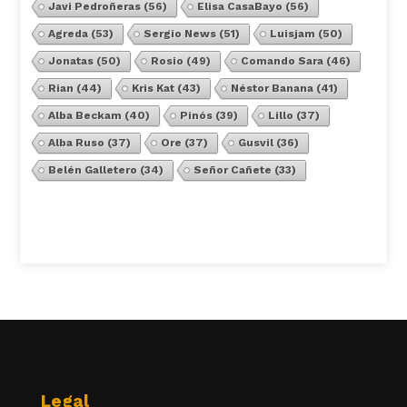
Javi Pedroñeras
(56)
Elisa CasaBayo
(56)
Agreda
(53)
Sergio News
(51)
Luisjam
(50)
Jonatas
(50)
Rosio
(49)
Comando Sara
(46)
Rian
(44)
Kris Kat
(43)
Néstor Banana
(41)
Alba Beckam
(40)
Pinós
(39)
Lillo
(37)
Alba Ruso
(37)
Ore
(37)
Gusvil
(36)
Belén Galletero
(34)
Señor Cañete
(33)
Ver Todos
Legal