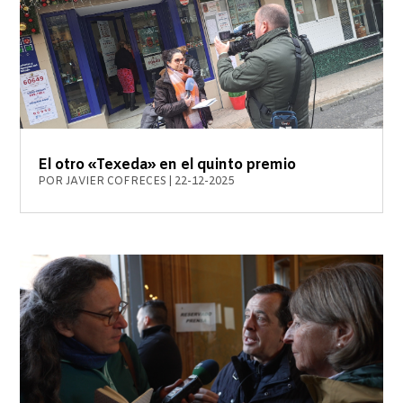
El otro «Texeda» en el quinto premio
POR
JAVIER COFRECES
|
22-12-2025