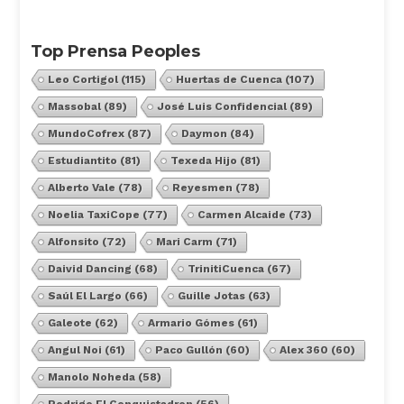
Top Prensa Peoples
Leo Cortigol
(115)
Huertas de Cuenca
(107)
Massobal
(89)
José Luis Confidencial
(89)
MundoCofrex
(87)
Daymon
(84)
Estudiantito
(81)
Texeda Hijo
(81)
Alberto Vale
(78)
Reyesmen
(78)
Noelia TaxiCope
(77)
Carmen Alcaide
(73)
Alfonsito
(72)
Mari Carm
(71)
Daivid Dancing
(68)
TrinitiCuenca
(67)
Saúl El Largo
(66)
Guille Jotas
(63)
Galeote
(62)
Armario Gómes
(61)
Angul Noi
(61)
Paco Gullón
(60)
Alex 360
(60)
Manolo Noheda
(58)
Rodrigo El Conquistadron
(56)