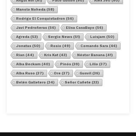
Angul Noi
(61)
Paco Gullón
(60)
Alex 360
(60)
Manolo Noheda
(58)
Rodrigo El Conquistadron
(56)
Javi Pedroñeras
(56)
Elisa CasaBayo
(56)
Agreda
(53)
Sergio News
(51)
Luisjam
(50)
Jonatas
(50)
Rosio
(49)
Comando Sara
(46)
Rian
(44)
Kris Kat
(43)
Néstor Banana
(41)
Alba Beckam
(40)
Pinós
(39)
Lillo
(37)
Alba Ruso
(37)
Ore
(37)
Gusvil
(36)
Belén Galletero
(34)
Señor Cañete
(33)
Ver Todos