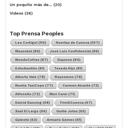
Un poquito más de…
(20)
Vídeos
(36)
Top Prensa Peoples
Leo Cortigol
(115)
Huertas de Cuenca
(107)
Massobal
(89)
José Luis Confidencial
(89)
MundoCofrex
(87)
Daymon
(84)
Estudiantito
(81)
Texeda Hijo
(81)
Alberto Vale
(78)
Reyesmen
(78)
Noelia TaxiCope
(77)
Carmen Alcaide
(73)
Alfonsito
(72)
Mari Carm
(71)
Daivid Dancing
(68)
TrinitiCuenca
(67)
Saúl El Largo
(66)
Guille Jotas
(63)
Galeote
(62)
Armario Gómes
(61)