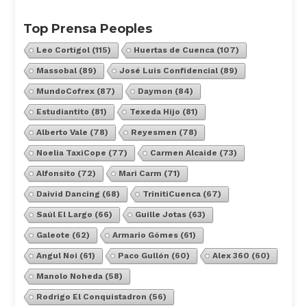
Top Prensa Peoples
Leo Cortigol
(115)
Huertas de Cuenca
(107)
Massobal
(89)
José Luis Confidencial
(89)
MundoCofrex
(87)
Daymon
(84)
Estudiantito
(81)
Texeda Hijo
(81)
Alberto Vale
(78)
Reyesmen
(78)
Noelia TaxiCope
(77)
Carmen Alcaide
(73)
Alfonsito
(72)
Mari Carm
(71)
Daivid Dancing
(68)
TrinitiCuenca
(67)
Saúl El Largo
(66)
Guille Jotas
(63)
Galeote
(62)
Armario Gómes
(61)
Angul Noi
(61)
Paco Gullón
(60)
Alex 360
(60)
Manolo Noheda
(58)
Rodrigo El Conquistadron
(56)