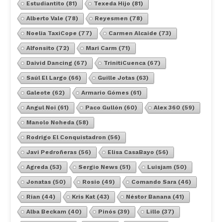
Estudiantito
(81)
Texeda Hijo
(81)
Alberto Vale
(78)
Reyesmen
(78)
Noelia TaxiCope
(77)
Carmen Alcaide
(73)
Alfonsito
(72)
Mari Carm
(71)
Daivid Dancing
(67)
TrinitiCuenca
(67)
Saúl El Largo
(66)
Guille Jotas
(63)
Galeote
(62)
Armario Gómes
(61)
Angul Noi
(61)
Paco Gullón
(60)
Alex 360
(59)
Manolo Noheda
(58)
Rodrigo El Conquistadron
(56)
Javi Pedroñeras
(56)
Elisa CasaBayo
(56)
Agreda
(53)
Sergio News
(51)
Luisjam
(50)
Jonatas
(50)
Rosio
(49)
Comando Sara
(46)
Rian
(44)
Kris Kat
(43)
Néstor Banana
(41)
Alba Beckam
(40)
Pinós
(39)
Lillo
(37)