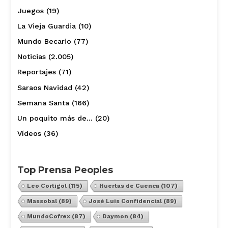
Juegos
(19)
La Vieja Guardia
(10)
Mundo Becario
(77)
Noticias
(2.005)
Reportajes
(71)
Saraos Navidad
(42)
Semana Santa
(166)
Un poquito más de…
(20)
Vídeos
(36)
Top Prensa Peoples
Leo Cortigol
(115)
Huertas de Cuenca
(107)
Massobal
(89)
José Luis Confidencial
(89)
MundoCofrex
(87)
Daymon
(84)