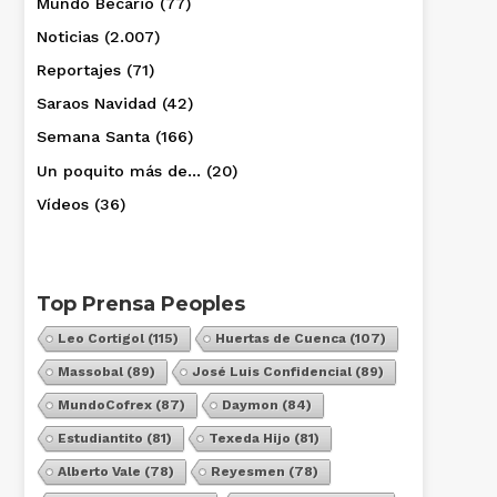
Mundo Becario
(77)
Noticias
(2.007)
Reportajes
(71)
Saraos Navidad
(42)
Semana Santa
(166)
Un poquito más de…
(20)
Vídeos
(36)
Top Prensa Peoples
Leo Cortigol
(115)
Huertas de Cuenca
(107)
Massobal
(89)
José Luis Confidencial
(89)
MundoCofrex
(87)
Daymon
(84)
Estudiantito
(81)
Texeda Hijo
(81)
Alberto Vale
(78)
Reyesmen
(78)