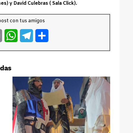
s) y David Culebras ( Sala Click).
ost con tus amigos
er
Email
WhatsApp
Telegram
Compartir
adas