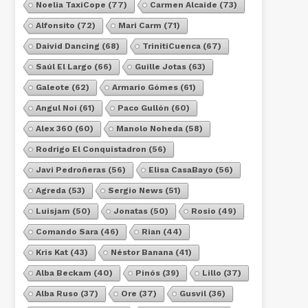
Noelia TaxiCope
(77)
Carmen Alcaide
(73)
Alfonsito
(72)
Mari Carm
(71)
Daivid Dancing
(68)
TrinitiCuenca
(67)
Saúl El Largo
(66)
Guille Jotas
(63)
Galeote
(62)
Armario Gómes
(61)
Angul Noi
(61)
Paco Gullón
(60)
Alex 360
(60)
Manolo Noheda
(58)
Rodrigo El Conquistadron
(56)
Javi Pedroñeras
(56)
Elisa CasaBayo
(56)
Agreda
(53)
Sergio News
(51)
Luisjam
(50)
Jonatas
(50)
Rosio
(49)
Comando Sara
(46)
Rian
(44)
Kris Kat
(43)
Néstor Banana
(41)
Alba Beckam
(40)
Pinós
(39)
Lillo
(37)
Alba Ruso
(37)
Ore
(37)
Gusvil
(36)