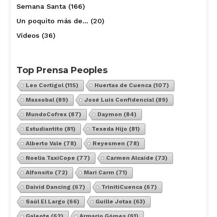
Semana Santa
(166)
Un poquito más de…
(20)
Vídeos
(36)
Top Prensa Peoples
Leo Cortigol
(115)
Huertas de Cuenca
(107)
Massobal
(89)
José Luis Confidencial
(89)
MundoCofrex
(87)
Daymon
(84)
Estudiantito
(81)
Texeda Hijo
(81)
Alberto Vale
(78)
Reyesmen
(78)
Noelia TaxiCope
(77)
Carmen Alcaide
(73)
Alfonsito
(72)
Mari Carm
(71)
Daivid Dancing
(67)
TrinitiCuenca
(67)
Saúl El Largo
(66)
Guille Jotas
(63)
Galeote
(62)
Armario Gómes
(61)