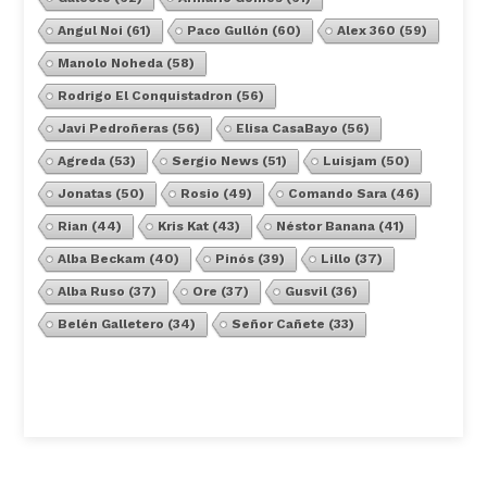
Angul Noi
(61)
Paco Gullón
(60)
Alex 360
(59)
Manolo Noheda
(58)
Rodrigo El Conquistadron
(56)
Javi Pedroñeras
(56)
Elisa CasaBayo
(56)
Agreda
(53)
Sergio News
(51)
Luisjam
(50)
Jonatas
(50)
Rosio
(49)
Comando Sara
(46)
Rian
(44)
Kris Kat
(43)
Néstor Banana
(41)
Alba Beckam
(40)
Pinós
(39)
Lillo
(37)
Alba Ruso
(37)
Ore
(37)
Gusvil
(36)
Belén Galletero
(34)
Señor Cañete
(33)
Ver Todos