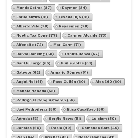
MundoCofrex
(87)
Daymon
(84)
Estudiantito
(81)
Texeda Hijo
(81)
Alberto Vale
(78)
Reyesmen
(78)
Noelia TaxiCope
(77)
Carmen Alcaide
(73)
Alfonsito
(72)
Mari Carm
(71)
Daivid Dancing
(68)
TrinitiCuenca
(67)
Saúl El Largo
(66)
Guille Jotas
(63)
Galeote
(62)
Armario Gómes
(61)
Angul Noi
(61)
Paco Gullón
(60)
Alex 360
(60)
Manolo Noheda
(58)
Rodrigo El Conquistadron
(56)
Javi Pedroñeras
(56)
Elisa CasaBayo
(56)
Agreda
(53)
Sergio News
(51)
Luisjam
(50)
Jonatas
(50)
Rosio
(49)
Comando Sara
(46)
Rian
(44)
Kris Kat
(43)
Néstor Banana
(41)