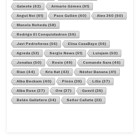
Galeote
(62)
Armario Gómes
(61)
Angul Noi
(61)
Paco Gullón
(60)
Alex 360
(60)
Manolo Noheda
(58)
Rodrigo El Conquistadron
(56)
Javi Pedroñeras
(56)
Elisa CasaBayo
(56)
Agreda
(53)
Sergio News
(51)
Luisjam
(50)
Jonatas
(50)
Rosio
(49)
Comando Sara
(46)
Rian
(44)
Kris Kat
(43)
Néstor Banana
(41)
Alba Beckam
(40)
Pinós
(39)
Lillo
(37)
Alba Ruso
(37)
Ore
(37)
Gusvil
(36)
Belén Galletero
(34)
Señor Cañete
(33)
Ver Todos