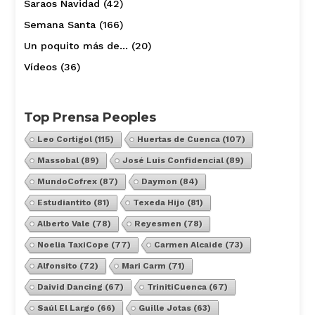
Saraos Navidad
(42)
Semana Santa
(166)
Un poquito más de…
(20)
Vídeos
(36)
Top Prensa Peoples
Leo Cortigol
(115)
Huertas de Cuenca
(107)
Massobal
(89)
José Luis Confidencial
(89)
MundoCofrex
(87)
Daymon
(84)
Estudiantito
(81)
Texeda Hijo
(81)
Alberto Vale
(78)
Reyesmen
(78)
Noelia TaxiCope
(77)
Carmen Alcaide
(73)
Alfonsito
(72)
Mari Carm
(71)
Daivid Dancing
(67)
TrinitiCuenca
(67)
Saúl El Largo
(66)
Guille Jotas
(63)