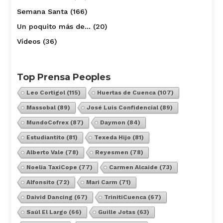
Semana Santa
(166)
Un poquito más de…
(20)
Vídeos
(36)
Top Prensa Peoples
Leo Cortigol
(115)
Huertas de Cuenca
(107)
Massobal
(89)
José Luis Confidencial
(89)
MundoCofrex
(87)
Daymon
(84)
Estudiantito
(81)
Texeda Hijo
(81)
Alberto Vale
(78)
Reyesmen
(78)
Noelia TaxiCope
(77)
Carmen Alcaide
(73)
Alfonsito
(72)
Mari Carm
(71)
Daivid Dancing
(67)
TrinitiCuenca
(67)
Saúl El Largo
(66)
Guille Jotas
(63)