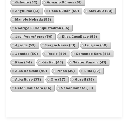
Galeote
(62)
Armario Gómes
(61)
Angul Noi
(61)
Paco Gullón
(60)
Alex 360
(60)
Manolo Noheda
(58)
Rodrigo El Conquistadron
(56)
Javi Pedroñeras
(56)
Elisa CasaBayo
(56)
Agreda
(53)
Sergio News
(51)
Luisjam
(50)
Jonatas
(50)
Rosio
(49)
Comando Sara
(46)
Rian
(44)
Kris Kat
(43)
Néstor Banana
(41)
Alba Beckam
(40)
Pinós
(39)
Lillo
(37)
Alba Ruso
(37)
Ore
(37)
Gusvil
(36)
Belén Galletero
(34)
Señor Cañete
(33)
Ver Todos