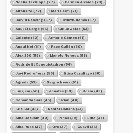
Noelia TaxiCope
(77)
Carmen Alcaide
(73)
Alfonsito
(72)
Mari Carm
(71)
Daivid Dancing
(67)
TrinitiCuenca
(67)
Saúl El Largo
(66)
Guille Jotas
(63)
Galeote
(62)
Armario Gómes
(61)
Angul Noi
(61)
Paco Gullón
(60)
Alex 360
(59)
Manolo Noheda
(58)
Rodrigo El Conquistadron
(56)
Javi Pedroñeras
(56)
Elisa CasaBayo
(56)
Agreda
(53)
Sergio News
(51)
Luisjam
(50)
Jonatas
(50)
Rosio
(49)
Comando Sara
(46)
Rian
(44)
Kris Kat
(43)
Néstor Banana
(41)
Alba Beckam
(40)
Pinós
(39)
Lillo
(37)
Alba Ruso
(37)
Ore
(37)
Gusvil
(36)