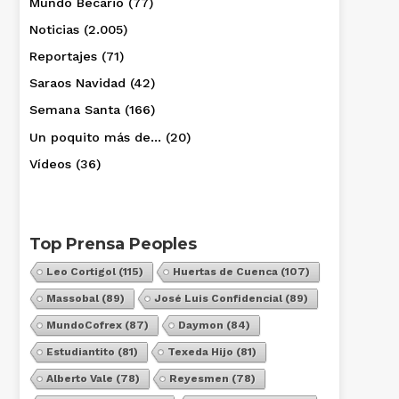
Mundo Becario
(77)
Noticias
(2.005)
Reportajes
(71)
Saraos Navidad
(42)
Semana Santa
(166)
Un poquito más de…
(20)
Vídeos
(36)
Top Prensa Peoples
Leo Cortigol
(115)
Huertas de Cuenca
(107)
Massobal
(89)
José Luis Confidencial
(89)
MundoCofrex
(87)
Daymon
(84)
Estudiantito
(81)
Texeda Hijo
(81)
Alberto Vale
(78)
Reyesmen
(78)