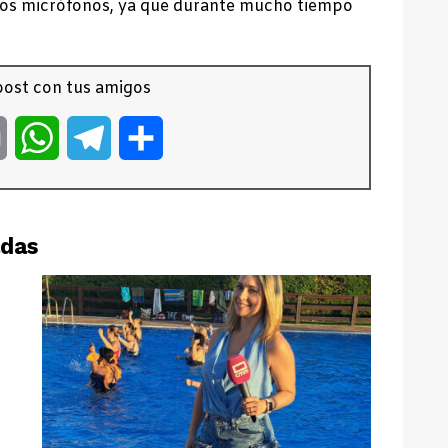
los micrófonos, ya que durante mucho tiempo
ost con tus amigos
er
Email
WhatsApp
Telegram
Compartir
adas