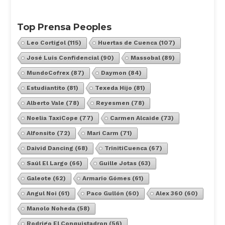
Top Prensa Peoples
Leo Cortigol
(115)
Huertas de Cuenca
(107)
José Luis Confidencial
(90)
Massobal
(89)
MundoCofrex
(87)
Daymon
(84)
Estudiantito
(81)
Texeda Hijo
(81)
Alberto Vale
(78)
Reyesmen
(78)
Noelia TaxiCope
(77)
Carmen Alcaide
(73)
Alfonsito
(72)
Mari Carm
(71)
Daivid Dancing
(68)
TrinitiCuenca
(67)
Saúl El Largo
(66)
Guille Jotas
(63)
Galeote
(62)
Armario Gómes
(61)
Angul Noi
(61)
Paco Gullón
(60)
Alex 360
(60)
Manolo Noheda
(58)
Rodrigo El Conquistadron
(56)