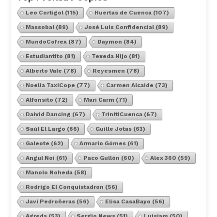
Leo Cortigol
(115)
Huertas de Cuenca
(107)
Massobal
(89)
José Luis Confidencial
(89)
MundoCofrex
(87)
Daymon
(84)
Estudiantito
(81)
Texeda Hijo
(81)
Alberto Vale
(78)
Reyesmen
(78)
Noelia TaxiCope
(77)
Carmen Alcaide
(73)
Alfonsito
(72)
Mari Carm
(71)
Daivid Dancing
(67)
TrinitiCuenca
(67)
Saúl El Largo
(66)
Guille Jotas
(63)
Galeote
(62)
Armario Gómes
(61)
Angul Noi
(61)
Paco Gullón
(60)
Alex 360
(59)
Manolo Noheda
(58)
Rodrigo El Conquistadron
(56)
Javi Pedroñeras
(56)
Elisa CasaBayo
(56)
Agreda
(53)
Sergio News
(51)
Luisjam
(50)