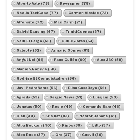
Alberto Vale
(78)
Reyesmen
(78)
Noelia TaxiCope
(77)
Carmen Alcaide
(73)
Alfonsito
(72)
Mari Carm
(71)
Daivid Dancing
(67)
TrinitiCuenca
(67)
Saúl El Largo
(66)
Guille Jotas
(63)
Galeote
(62)
Armario Gómes
(61)
Angul Noi
(61)
Paco Gullón
(60)
Alex 360
(59)
Manolo Noheda
(58)
Rodrigo El Conquistadron
(56)
Javi Pedroñeras
(56)
Elisa CasaBayo
(56)
Agreda
(53)
Sergio News
(51)
Luisjam
(50)
Jonatas
(50)
Rosio
(49)
Comando Sara
(46)
Rian
(44)
Kris Kat
(43)
Néstor Banana
(41)
Alba Beckam
(40)
Pinós
(39)
Lillo
(37)
Alba Ruso
(37)
Ore
(37)
Gusvil
(36)