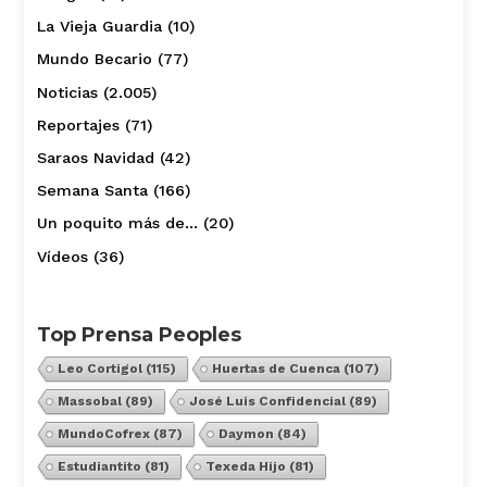
La Vieja Guardia
(10)
Mundo Becario
(77)
Noticias
(2.005)
Reportajes
(71)
Saraos Navidad
(42)
Semana Santa
(166)
Un poquito más de…
(20)
Vídeos
(36)
Top Prensa Peoples
Leo Cortigol
(115)
Huertas de Cuenca
(107)
Massobal
(89)
José Luis Confidencial
(89)
MundoCofrex
(87)
Daymon
(84)
Estudiantito
(81)
Texeda Hijo
(81)