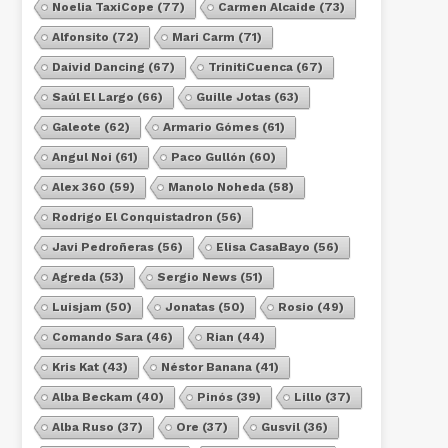
Noelia TaxiCope
(77)
Carmen Alcaide
(73)
Alfonsito
(72)
Mari Carm
(71)
Daivid Dancing
(67)
TrinitiCuenca
(67)
Saúl El Largo
(66)
Guille Jotas
(63)
Galeote
(62)
Armario Gómes
(61)
Angul Noi
(61)
Paco Gullón
(60)
Alex 360
(59)
Manolo Noheda
(58)
Rodrigo El Conquistadron
(56)
Javi Pedroñeras
(56)
Elisa CasaBayo
(56)
Agreda
(53)
Sergio News
(51)
Luisjam
(50)
Jonatas
(50)
Rosio
(49)
Comando Sara
(46)
Rian
(44)
Kris Kat
(43)
Néstor Banana
(41)
Alba Beckam
(40)
Pinós
(39)
Lillo
(37)
Alba Ruso
(37)
Ore
(37)
Gusvil
(36)