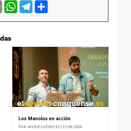
er
Email
WhatsApp
Telegram
Compartir
adas
Los Manolos en acción
POR
JAVIER COFRECES
|
17-06-2026