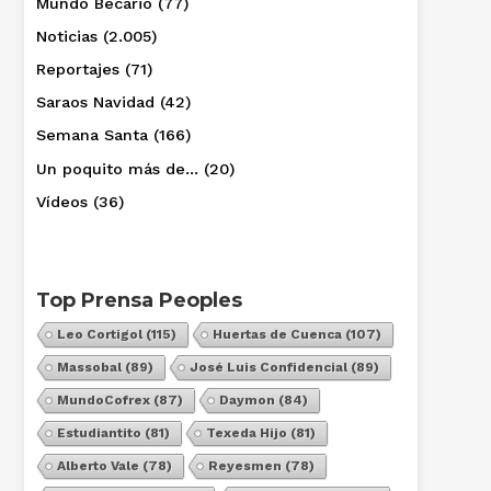
Mundo Becario
(77)
Noticias
(2.005)
Reportajes
(71)
Saraos Navidad
(42)
Semana Santa
(166)
Un poquito más de…
(20)
Vídeos
(36)
Top Prensa Peoples
Leo Cortigol
(115)
Huertas de Cuenca
(107)
Massobal
(89)
José Luis Confidencial
(89)
MundoCofrex
(87)
Daymon
(84)
Estudiantito
(81)
Texeda Hijo
(81)
Alberto Vale
(78)
Reyesmen
(78)