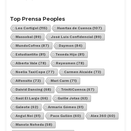
Top Prensa Peoples
Leo Cortigol
(115)
Huertas de Cuenca
(107)
Massobal
(89)
José Luis Confidencial
(89)
MundoCofrex
(87)
Daymon
(84)
Estudiantito
(81)
Texeda Hijo
(81)
Alberto Vale
(78)
Reyesmen
(78)
Noelia TaxiCope
(77)
Carmen Alcaide
(73)
Alfonsito
(72)
Mari Carm
(71)
Daivid Dancing
(68)
TrinitiCuenca
(67)
Saúl El Largo
(66)
Guille Jotas
(63)
Galeote
(62)
Armario Gómes
(61)
Angul Noi
(61)
Paco Gullón
(60)
Alex 360
(60)
Manolo Noheda
(58)