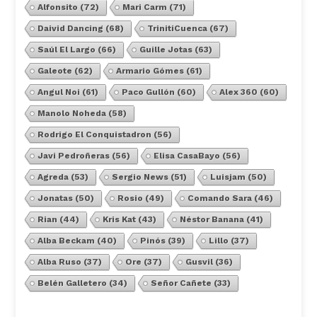
Alfonsito
(72)
Mari Carm
(71)
Daivid Dancing
(68)
TrinitiCuenca
(67)
Saúl El Largo
(66)
Guille Jotas
(63)
Galeote
(62)
Armario Gómes
(61)
Angul Noi
(61)
Paco Gullón
(60)
Alex 360
(60)
Manolo Noheda
(58)
Rodrigo El Conquistadron
(56)
Javi Pedroñeras
(56)
Elisa CasaBayo
(56)
Agreda
(53)
Sergio News
(51)
Luisjam
(50)
Jonatas
(50)
Rosio
(49)
Comando Sara
(46)
Rian
(44)
Kris Kat
(43)
Néstor Banana
(41)
Alba Beckam
(40)
Pinós
(39)
Lillo
(37)
Alba Ruso
(37)
Ore
(37)
Gusvil
(36)
Belén Galletero
(34)
Señor Cañete
(33)