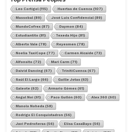
Leo Cortigol
(115)
Huertas de Cuenca
(107)
Massobal
(89)
José Luis Confidencial
(89)
MundoCofrex
(87)
Daymon
(84)
Estudiantito
(81)
Texeda Hijo
(81)
Alberto Vale
(78)
Reyesmen
(78)
Noelia TaxiCope
(77)
Carmen Alcaide
(73)
Alfonsito
(72)
Mari Carm
(71)
Daivid Dancing
(67)
TrinitiCuenca
(67)
Saúl El Largo
(66)
Guille Jotas
(63)
Galeote
(62)
Armario Gómes
(61)
Angul Noi
(61)
Paco Gullón
(60)
Alex 360
(60)
Manolo Noheda
(58)
Rodrigo El Conquistadron
(56)
Javi Pedroñeras
(56)
Elisa CasaBayo
(56)