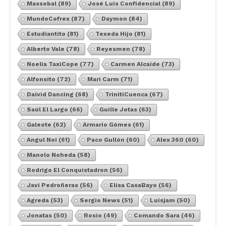
Massobal
(89)
José Luis Confidencial
(89)
MundoCofrex
(87)
Daymon
(84)
Estudiantito
(81)
Texeda Hijo
(81)
Alberto Vale
(78)
Reyesmen
(78)
Noelia TaxiCope
(77)
Carmen Alcaide
(73)
Alfonsito
(72)
Mari Carm
(71)
Daivid Dancing
(68)
TrinitiCuenca
(67)
Saúl El Largo
(66)
Guille Jotas
(63)
Galeote
(62)
Armario Gómes
(61)
Angul Noi
(61)
Paco Gullón
(60)
Alex 360
(60)
Manolo Noheda
(58)
Rodrigo El Conquistadron
(56)
Javi Pedroñeras
(56)
Elisa CasaBayo
(56)
Agreda
(53)
Sergio News
(51)
Luisjam
(50)
Jonatas
(50)
Rosio
(49)
Comando Sara
(46)