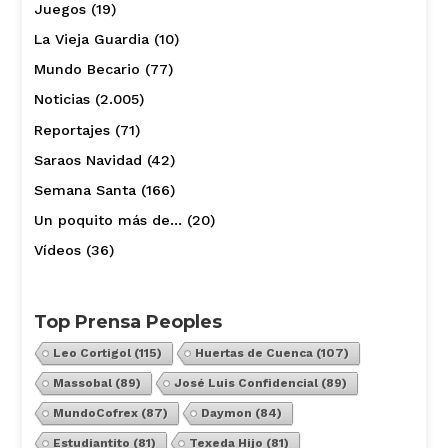
Juegos
(19)
La Vieja Guardia
(10)
Mundo Becario
(77)
Noticias
(2.005)
Reportajes
(71)
Saraos Navidad
(42)
Semana Santa
(166)
Un poquito más de…
(20)
Vídeos
(36)
Top Prensa Peoples
Leo Cortigol
(115)
Huertas de Cuenca
(107)
Massobal
(89)
José Luis Confidencial
(89)
MundoCofrex
(87)
Daymon
(84)
Estudiantito
(81)
Texeda Hijo
(81)