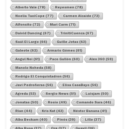
Alberto Vale
(78)
Reyesmen
(78)
Noelia TaxiCope
(77)
Carmen Alcaide
(73)
Alfonsito
(72)
Mari Carm
(71)
Daivid Dancing
(67)
TrinitiCuenca
(67)
Saúl El Largo
(66)
Guille Jotas
(63)
Galeote
(62)
Armario Gómes
(61)
Angul Noi
(61)
Paco Gullón
(60)
Alex 360
(59)
Manolo Noheda
(58)
Rodrigo El Conquistadron
(56)
Javi Pedroñeras
(56)
Elisa CasaBayo
(56)
Agreda
(53)
Sergio News
(51)
Luisjam
(50)
Jonatas
(50)
Rosio
(49)
Comando Sara
(46)
Rian
(44)
Kris Kat
(43)
Néstor Banana
(41)
Alba Beckam
(40)
Pinós
(39)
Lillo
(37)
Alba Ruso
(37)
Ore
(37)
Gusvil
(36)