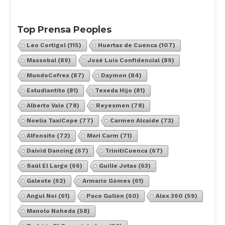
Top Prensa Peoples
Leo Cortigol
(115)
Huertas de Cuenca
(107)
Massobal
(89)
José Luis Confidencial
(89)
MundoCofrex
(87)
Daymon
(84)
Estudiantito
(81)
Texeda Hijo
(81)
Alberto Vale
(78)
Reyesmen
(78)
Noelia TaxiCope
(77)
Carmen Alcaide
(73)
Alfonsito
(72)
Mari Carm
(71)
Daivid Dancing
(67)
TrinitiCuenca
(67)
Saúl El Largo
(66)
Guille Jotas
(63)
Galeote
(62)
Armario Gómes
(61)
Angul Noi
(61)
Paco Gullón
(60)
Alex 360
(59)
Manolo Noheda
(58)