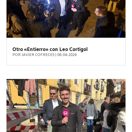
Otro «Entierro» con Leo Cortigol
POR
JAVIER COFRECES
|
06-04-2026