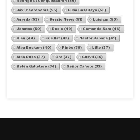
Rodrigo El Conquistadron
(56)
Javi Pedroñeras
(56)
Elisa CasaBayo
(56)
Agreda
(53)
Sergio News
(51)
Luisjam
(50)
Jonatas
(50)
Rosio
(49)
Comando Sara
(46)
Rian
(44)
Kris Kat
(43)
Néstor Banana
(41)
Alba Beckam
(40)
Pinós
(39)
Lillo
(37)
Alba Ruso
(37)
Ore
(37)
Gusvil
(36)
Belén Galletero
(34)
Señor Cañete
(33)
Ver Todos