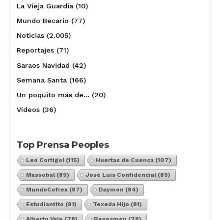
La Vieja Guardia
(10)
Mundo Becario
(77)
Noticias
(2.005)
Reportajes
(71)
Saraos Navidad
(42)
Semana Santa
(166)
Un poquito más de…
(20)
Vídeos
(36)
Top Prensa Peoples
Leo Cortigol
(115)
Huertas de Cuenca
(107)
Massobal
(89)
José Luis Confidencial
(89)
MundoCofrex
(87)
Daymon
(84)
Estudiantito
(81)
Texeda Hijo
(81)
Alberto Vale
(78)
Reyesmen
(78)