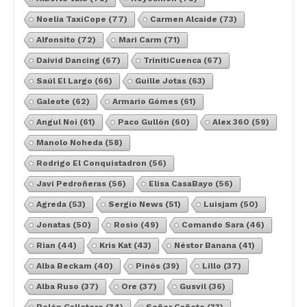
Noelia TaxiCope
(77)
Carmen Alcaide
(73)
Alfonsito
(72)
Mari Carm
(71)
Daivid Dancing
(67)
TrinitiCuenca
(67)
Saúl El Largo
(66)
Guille Jotas
(63)
Galeote
(62)
Armario Gómes
(61)
Angul Noi
(61)
Paco Gullón
(60)
Alex 360
(59)
Manolo Noheda
(58)
Rodrigo El Conquistadron
(56)
Javi Pedroñeras
(56)
Elisa CasaBayo
(56)
Agreda
(53)
Sergio News
(51)
Luisjam
(50)
Jonatas
(50)
Rosio
(49)
Comando Sara
(46)
Rian
(44)
Kris Kat
(43)
Néstor Banana
(41)
Alba Beckam
(40)
Pinós
(39)
Lillo
(37)
Alba Ruso
(37)
Ore
(37)
Gusvil
(36)