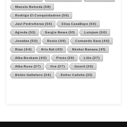
Manolo Noheda
(58)
Rodrigo El Conquistadron
(56)
Javi Pedroñeras
(56)
Elisa CasaBayo
(56)
Agreda
(53)
Sergio News
(51)
Luisjam
(50)
Jonatas
(50)
Rosio
(49)
Comando Sara
(46)
Rian
(44)
Kris Kat
(43)
Néstor Banana
(41)
Alba Beckam
(40)
Pinós
(39)
Lillo
(37)
Alba Ruso
(37)
Ore
(37)
Gusvil
(36)
Belén Galletero
(34)
Señor Cañete
(33)
Ver Todos