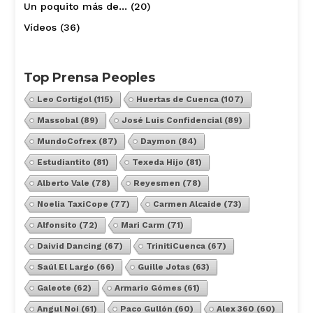
Un poquito más de…
(20)
Vídeos
(36)
Top Prensa Peoples
Leo Cortigol
(115)
Huertas de Cuenca
(107)
Massobal
(89)
José Luis Confidencial
(89)
MundoCofrex
(87)
Daymon
(84)
Estudiantito
(81)
Texeda Hijo
(81)
Alberto Vale
(78)
Reyesmen
(78)
Noelia TaxiCope
(77)
Carmen Alcaide
(73)
Alfonsito
(72)
Mari Carm
(71)
Daivid Dancing
(67)
TrinitiCuenca
(67)
Saúl El Largo
(66)
Guille Jotas
(63)
Galeote
(62)
Armario Gómes
(61)
Angul Noi
(61)
Paco Gullón
(60)
Alex 360
(60)