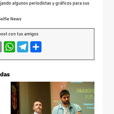
ajando algunos periodistas y gráficos para sus
elfie News
ost con tus amigos
er
Email
WhatsApp
Telegram
Compartir
adas