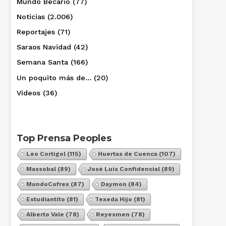
Mundo Becario
(77)
Noticias
(2.006)
Reportajes
(71)
Saraos Navidad
(42)
Semana Santa
(166)
Un poquito más de…
(20)
Vídeos
(36)
Top Prensa Peoples
Leo Cortigol
(115)
Huertas de Cuenca
(107)
Massobal
(89)
José Luis Confidencial
(89)
MundoCofrex
(87)
Daymon
(84)
Estudiantito
(81)
Texeda Hijo
(81)
Alberto Vale
(78)
Reyesmen
(78)