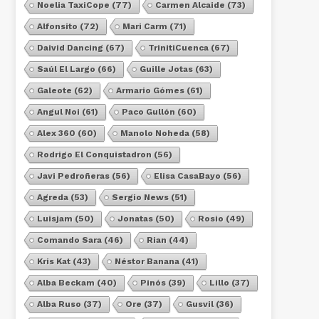
Noelia TaxiCope
(77)
Carmen Alcaide
(73)
Alfonsito
(72)
Mari Carm
(71)
Daivid Dancing
(67)
TrinitiCuenca
(67)
Saúl El Largo
(66)
Guille Jotas
(63)
Galeote
(62)
Armario Gómes
(61)
Angul Noi
(61)
Paco Gullón
(60)
Alex 360
(60)
Manolo Noheda
(58)
Rodrigo El Conquistadron
(56)
Javi Pedroñeras
(56)
Elisa CasaBayo
(56)
Agreda
(53)
Sergio News
(51)
Luisjam
(50)
Jonatas
(50)
Rosio
(49)
Comando Sara
(46)
Rian
(44)
Kris Kat
(43)
Néstor Banana
(41)
Alba Beckam
(40)
Pinós
(39)
Lillo
(37)
Alba Ruso
(37)
Ore
(37)
Gusvil
(36)