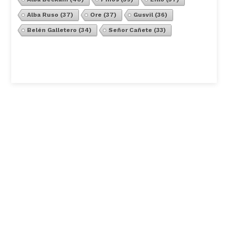
Alba Ruso
(37)
Ore
(37)
Gusvil
(36)
Belén Galletero
(34)
Señor Cañete
(33)
Ver Todos