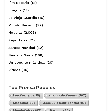
I´m Becario
(12)
Juegos
(19)
La Vieja Guardia
(10)
Mundo Becario
(77)
Noticias
(2.007)
Reportajes
(71)
Saraos Navidad
(42)
Semana Santa
(166)
Un poquito más de…
(20)
Vídeos
(36)
Top Prensa Peoples
Leo Cortigol
(115)
Huertas de Cuenca
(107)
Massobal
(89)
José Luis Confidencial
(89)
MundoCofrex
(87)
Daymon
(84)