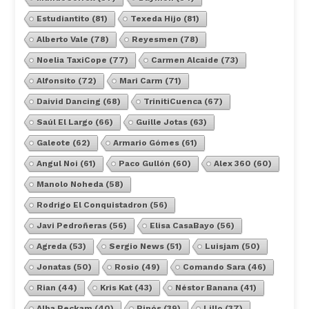
Estudiantito
(81)
Texeda Hijo
(81)
Alberto Vale
(78)
Reyesmen
(78)
Noelia TaxiCope
(77)
Carmen Alcaide
(73)
Alfonsito
(72)
Mari Carm
(71)
Daivid Dancing
(68)
TrinitiCuenca
(67)
Saúl El Largo
(66)
Guille Jotas
(63)
Galeote
(62)
Armario Gómes
(61)
Angul Noi
(61)
Paco Gullón
(60)
Alex 360
(60)
Manolo Noheda
(58)
Rodrigo El Conquistadron
(56)
Javi Pedroñeras
(56)
Elisa CasaBayo
(56)
Agreda
(53)
Sergio News
(51)
Luisjam
(50)
Jonatas
(50)
Rosio
(49)
Comando Sara
(46)
Rian
(44)
Kris Kat
(43)
Néstor Banana
(41)
Alba Beckam
(40)
Pinós
(39)
Lillo
(37)