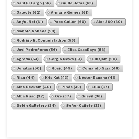
Saúl El Largo
(66)
Guille Jotas
(63)
Galeote
(62)
Armario Gómes
(61)
Angul Noi
(61)
Paco Gullón
(60)
Alex 360
(60)
Manolo Noheda
(58)
Rodrigo El Conquistadron
(56)
Javi Pedroñeras
(56)
Elisa CasaBayo
(56)
Agreda
(53)
Sergio News
(51)
Luisjam
(50)
Jonatas
(50)
Rosio
(49)
Comando Sara
(46)
Rian
(44)
Kris Kat
(43)
Néstor Banana
(41)
Alba Beckam
(40)
Pinós
(39)
Lillo
(37)
Alba Ruso
(37)
Ore
(37)
Gusvil
(36)
Belén Galletero
(34)
Señor Cañete
(33)
Ver Todos