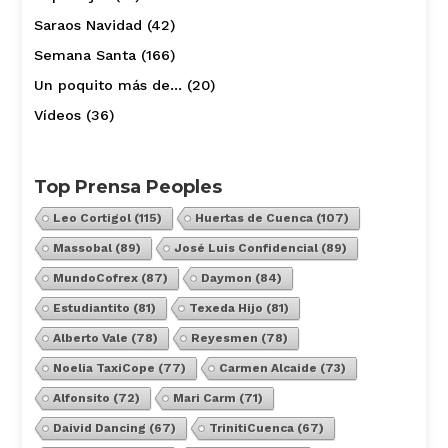
Saraos Navidad
(42)
Semana Santa
(166)
Un poquito más de…
(20)
Vídeos
(36)
Top Prensa Peoples
Leo Cortigol
(115)
Huertas de Cuenca
(107)
Massobal
(89)
José Luis Confidencial
(89)
MundoCofrex
(87)
Daymon
(84)
Estudiantito
(81)
Texeda Hijo
(81)
Alberto Vale
(78)
Reyesmen
(78)
Noelia TaxiCope
(77)
Carmen Alcaide
(73)
Alfonsito
(72)
Mari Carm
(71)
Daivid Dancing
(67)
TrinitiCuenca
(67)