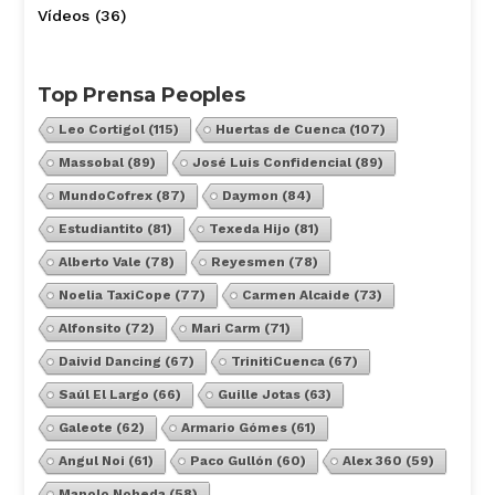
Vídeos
(36)
Top Prensa Peoples
Leo Cortigol
(115)
Huertas de Cuenca
(107)
Massobal
(89)
José Luis Confidencial
(89)
MundoCofrex
(87)
Daymon
(84)
Estudiantito
(81)
Texeda Hijo
(81)
Alberto Vale
(78)
Reyesmen
(78)
Noelia TaxiCope
(77)
Carmen Alcaide
(73)
Alfonsito
(72)
Mari Carm
(71)
Daivid Dancing
(67)
TrinitiCuenca
(67)
Saúl El Largo
(66)
Guille Jotas
(63)
Galeote
(62)
Armario Gómes
(61)
Angul Noi
(61)
Paco Gullón
(60)
Alex 360
(59)
Manolo Noheda
(58)