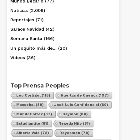
Mundo Becario
(77)
Noticias
(2.006)
Reportajes
(71)
Saraos Navidad
(42)
Semana Santa
(166)
Un poquito más de…
(20)
Vídeos
(36)
Top Prensa Peoples
Leo Cortigol
(115)
Huertas de Cuenca
(107)
Massobal
(89)
José Luis Confidencial
(89)
MundoCofrex
(87)
Daymon
(84)
Estudiantito
(81)
Texeda Hijo
(81)
Alberto Vale
(78)
Reyesmen
(78)