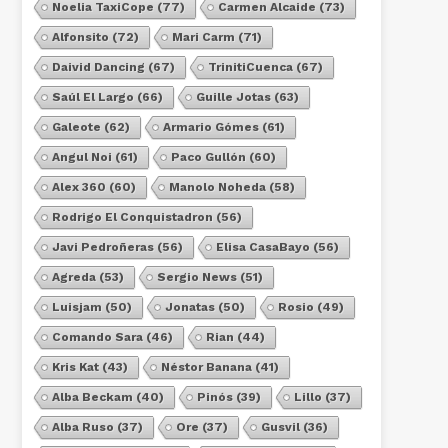
Noelia TaxiCope
(77)
Carmen Alcaide
(73)
Alfonsito
(72)
Mari Carm
(71)
Daivid Dancing
(67)
TrinitiCuenca
(67)
Saúl El Largo
(66)
Guille Jotas
(63)
Galeote
(62)
Armario Gómes
(61)
Angul Noi
(61)
Paco Gullón
(60)
Alex 360
(60)
Manolo Noheda
(58)
Rodrigo El Conquistadron
(56)
Javi Pedroñeras
(56)
Elisa CasaBayo
(56)
Agreda
(53)
Sergio News
(51)
Luisjam
(50)
Jonatas
(50)
Rosio
(49)
Comando Sara
(46)
Rian
(44)
Kris Kat
(43)
Néstor Banana
(41)
Alba Beckam
(40)
Pinós
(39)
Lillo
(37)
Alba Ruso
(37)
Ore
(37)
Gusvil
(36)