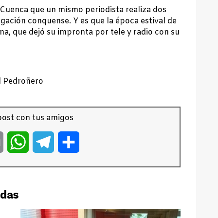
 Cuenca que un mismo periodista realiza dos
egación conquense. Y es que la época estival de
a, que dejó su impronta por tele y radio con su
l Pedroñero
ost con tus amigos
er
Email
WhatsApp
Telegram
Compartir
adas