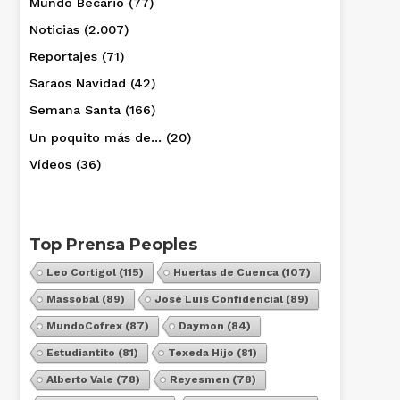
Mundo Becario
(77)
Noticias
(2.007)
Reportajes
(71)
Saraos Navidad
(42)
Semana Santa
(166)
Un poquito más de…
(20)
Vídeos
(36)
Top Prensa Peoples
Leo Cortigol
(115)
Huertas de Cuenca
(107)
Massobal
(89)
José Luis Confidencial
(89)
MundoCofrex
(87)
Daymon
(84)
Estudiantito
(81)
Texeda Hijo
(81)
Alberto Vale
(78)
Reyesmen
(78)