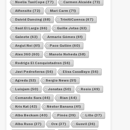
Noelia TaxiCope
(77)
Carmen Alcaide
(73)
Alfonsito
(72)
Mari Carm
(71)
Daivid Dancing
(68)
TrinitiCuenca
(67)
Saúl El Largo
(66)
Guille Jotas
(63)
Galeote
(62)
Armario Gómes
(61)
Angul Noi
(61)
Paco Gullón
(60)
Alex 360
(60)
Manolo Noheda
(58)
Rodrigo El Conquistadron
(56)
Javi Pedroñeras
(56)
Elisa CasaBayo
(56)
Agreda
(53)
Sergio News
(51)
Luisjam
(50)
Jonatas
(50)
Rosio
(49)
Comando Sara
(46)
Rian
(44)
Kris Kat
(43)
Néstor Banana
(41)
Alba Beckam
(40)
Pinós
(39)
Lillo
(37)
Alba Ruso
(37)
Ore
(37)
Gusvil
(36)