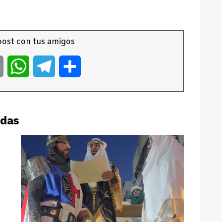
ost con tus amigos
er
Email
WhatsApp
Telegram
Compartir
adas