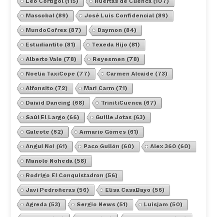
Leo Cortigol
(115)
Huertas de Cuenca
(107)
Massobal
(89)
José Luis Confidencial
(89)
MundoCofrex
(87)
Daymon
(84)
Estudiantito
(81)
Texeda Hijo
(81)
Alberto Vale
(78)
Reyesmen
(78)
Noelia TaxiCope
(77)
Carmen Alcaide
(73)
Alfonsito
(72)
Mari Carm
(71)
Daivid Dancing
(68)
TrinitiCuenca
(67)
Saúl El Largo
(66)
Guille Jotas
(63)
Galeote
(62)
Armario Gómes
(61)
Angul Noi
(61)
Paco Gullón
(60)
Alex 360
(60)
Manolo Noheda
(58)
Rodrigo El Conquistadron
(56)
Javi Pedroñeras
(56)
Elisa CasaBayo
(56)
Agreda
(53)
Sergio News
(51)
Luisjam
(50)