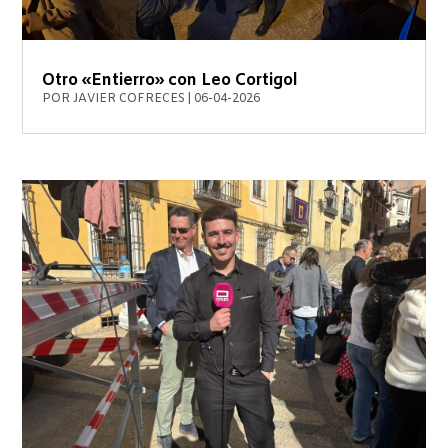
Otro «Entierro» con Leo Cortigol
POR
JAVIER COFRECES
|
06-04-2026