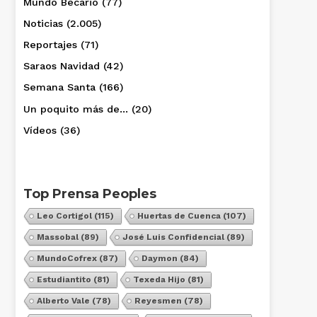
Mundo Becario
(77)
Noticias
(2.005)
Reportajes
(71)
Saraos Navidad
(42)
Semana Santa
(166)
Un poquito más de…
(20)
Vídeos
(36)
Top Prensa Peoples
Leo Cortigol
(115)
Huertas de Cuenca
(107)
Massobal
(89)
José Luis Confidencial
(89)
MundoCofrex
(87)
Daymon
(84)
Estudiantito
(81)
Texeda Hijo
(81)
Alberto Vale
(78)
Reyesmen
(78)