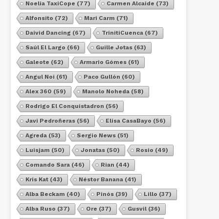
Noelia TaxiCope
(77)
Carmen Alcaide
(73)
Alfonsito
(72)
Mari Carm
(71)
Daivid Dancing
(67)
TrinitiCuenca
(67)
Saúl El Largo
(66)
Guille Jotas
(63)
Galeote
(62)
Armario Gómes
(61)
Angul Noi
(61)
Paco Gullón
(60)
Alex 360
(59)
Manolo Noheda
(58)
Rodrigo El Conquistadron
(56)
Javi Pedroñeras
(56)
Elisa CasaBayo
(56)
Agreda
(53)
Sergio News
(51)
Luisjam
(50)
Jonatas
(50)
Rosio
(49)
Comando Sara
(46)
Rian
(44)
Kris Kat
(43)
Néstor Banana
(41)
Alba Beckam
(40)
Pinós
(39)
Lillo
(37)
Alba Ruso
(37)
Ore
(37)
Gusvil
(36)