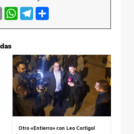
er
Email
WhatsApp
Telegram
Compartir
adas
Otro «Entierro» con Leo Cortigol