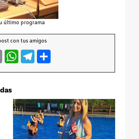
u último programa
ost con tus amigos
er
Email
WhatsApp
Telegram
Compartir
adas