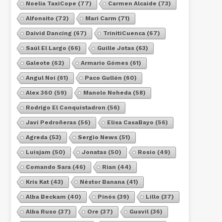
Noelia TaxiCope
(77)
Carmen Alcaide
(73)
Alfonsito
(72)
Mari Carm
(71)
Daivid Dancing
(67)
TrinitiCuenca
(67)
Saúl El Largo
(66)
Guille Jotas
(63)
Galeote
(62)
Armario Gómes
(61)
Angul Noi
(61)
Paco Gullón
(60)
Alex 360
(59)
Manolo Noheda
(58)
Rodrigo El Conquistadron
(56)
Javi Pedroñeras
(56)
Elisa CasaBayo
(56)
Agreda
(53)
Sergio News
(51)
Luisjam
(50)
Jonatas
(50)
Rosio
(49)
Comando Sara
(46)
Rian
(44)
Kris Kat
(43)
Néstor Banana
(41)
Alba Beckam
(40)
Pinós
(39)
Lillo
(37)
Alba Ruso
(37)
Ore
(37)
Gusvil
(36)