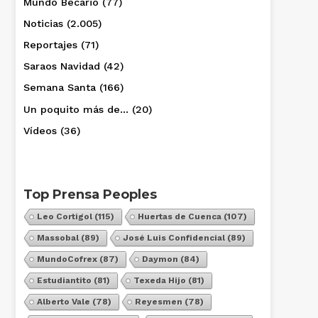
Mundo Becario
(77)
Noticias
(2.005)
Reportajes
(71)
Saraos Navidad
(42)
Semana Santa
(166)
Un poquito más de…
(20)
Vídeos
(36)
Top Prensa Peoples
Leo Cortigol
(115)
Huertas de Cuenca
(107)
Massobal
(89)
José Luis Confidencial
(89)
MundoCofrex
(87)
Daymon
(84)
Estudiantito
(81)
Texeda Hijo
(81)
Alberto Vale
(78)
Reyesmen
(78)