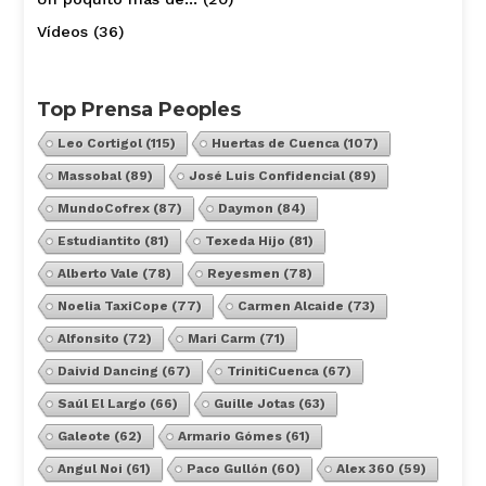
Vídeos
(36)
Top Prensa Peoples
Leo Cortigol
(115)
Huertas de Cuenca
(107)
Massobal
(89)
José Luis Confidencial
(89)
MundoCofrex
(87)
Daymon
(84)
Estudiantito
(81)
Texeda Hijo
(81)
Alberto Vale
(78)
Reyesmen
(78)
Noelia TaxiCope
(77)
Carmen Alcaide
(73)
Alfonsito
(72)
Mari Carm
(71)
Daivid Dancing
(67)
TrinitiCuenca
(67)
Saúl El Largo
(66)
Guille Jotas
(63)
Galeote
(62)
Armario Gómes
(61)
Angul Noi
(61)
Paco Gullón
(60)
Alex 360
(59)