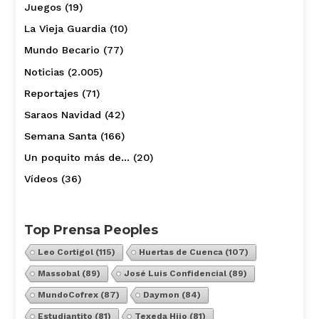
Juegos
(19)
La Vieja Guardia
(10)
Mundo Becario
(77)
Noticias
(2.005)
Reportajes
(71)
Saraos Navidad
(42)
Semana Santa
(166)
Un poquito más de…
(20)
Vídeos
(36)
Top Prensa Peoples
Leo Cortigol
(115)
Huertas de Cuenca
(107)
Massobal
(89)
José Luis Confidencial
(89)
MundoCofrex
(87)
Daymon
(84)
Estudiantito
(81)
Texeda Hijo
(81)