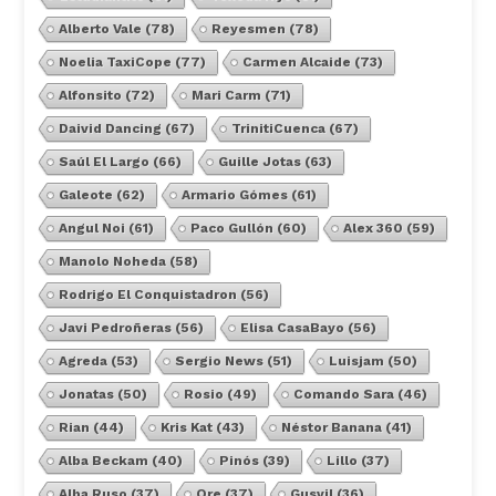
Alberto Vale
(78)
Reyesmen
(78)
Noelia TaxiCope
(77)
Carmen Alcaide
(73)
Alfonsito
(72)
Mari Carm
(71)
Daivid Dancing
(67)
TrinitiCuenca
(67)
Saúl El Largo
(66)
Guille Jotas
(63)
Galeote
(62)
Armario Gómes
(61)
Angul Noi
(61)
Paco Gullón
(60)
Alex 360
(59)
Manolo Noheda
(58)
Rodrigo El Conquistadron
(56)
Javi Pedroñeras
(56)
Elisa CasaBayo
(56)
Agreda
(53)
Sergio News
(51)
Luisjam
(50)
Jonatas
(50)
Rosio
(49)
Comando Sara
(46)
Rian
(44)
Kris Kat
(43)
Néstor Banana
(41)
Alba Beckam
(40)
Pinós
(39)
Lillo
(37)
Alba Ruso
(37)
Ore
(37)
Gusvil
(36)