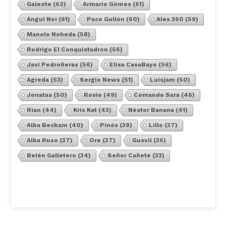
Galeote
(62)
Armario Gómes
(61)
Angul Noi
(61)
Paco Gullón
(60)
Alex 360
(59)
Manolo Noheda
(58)
Rodrigo El Conquistadron
(56)
Javi Pedroñeras
(56)
Elisa CasaBayo
(56)
Agreda
(53)
Sergio News
(51)
Luisjam
(50)
Jonatas
(50)
Rosio
(49)
Comando Sara
(46)
Rian
(44)
Kris Kat
(43)
Néstor Banana
(41)
Alba Beckam
(40)
Pinós
(39)
Lillo
(37)
Alba Ruso
(37)
Ore
(37)
Gusvil
(36)
Belén Galletero
(34)
Señor Cañete
(33)
Ver Todos