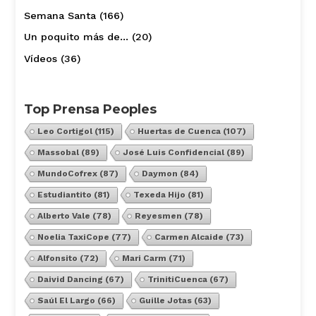
Semana Santa
(166)
Un poquito más de…
(20)
Vídeos
(36)
Top Prensa Peoples
Leo Cortigol
(115)
Huertas de Cuenca
(107)
Massobal
(89)
José Luis Confidencial
(89)
MundoCofrex
(87)
Daymon
(84)
Estudiantito
(81)
Texeda Hijo
(81)
Alberto Vale
(78)
Reyesmen
(78)
Noelia TaxiCope
(77)
Carmen Alcaide
(73)
Alfonsito
(72)
Mari Carm
(71)
Daivid Dancing
(67)
TrinitiCuenca
(67)
Saúl El Largo
(66)
Guille Jotas
(63)