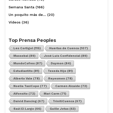
Semana Santa
(166)
Un poquito más de…
(20)
Vídeos
(36)
Top Prensa Peoples
Leo Cortigol
(115)
Huertas de Cuenca
(107)
Massobal
(89)
José Luis Confidencial
(89)
MundoCofrex
(87)
Daymon
(84)
Estudiantito
(81)
Texeda Hijo
(81)
Alberto Vale
(78)
Reyesmen
(78)
Noelia TaxiCope
(77)
Carmen Alcaide
(73)
Alfonsito
(72)
Mari Carm
(71)
Daivid Dancing
(67)
TrinitiCuenca
(67)
Saúl El Largo
(66)
Guille Jotas
(63)