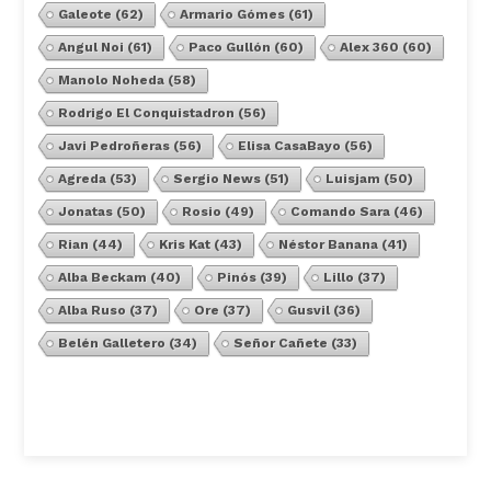
Galeote
(62)
Armario Gómes
(61)
Angul Noi
(61)
Paco Gullón
(60)
Alex 360
(60)
Manolo Noheda
(58)
Rodrigo El Conquistadron
(56)
Javi Pedroñeras
(56)
Elisa CasaBayo
(56)
Agreda
(53)
Sergio News
(51)
Luisjam
(50)
Jonatas
(50)
Rosio
(49)
Comando Sara
(46)
Rian
(44)
Kris Kat
(43)
Néstor Banana
(41)
Alba Beckam
(40)
Pinós
(39)
Lillo
(37)
Alba Ruso
(37)
Ore
(37)
Gusvil
(36)
Belén Galletero
(34)
Señor Cañete
(33)
Ver Todos