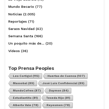
Mundo Becario
(77)
Noticias
(2.005)
Reportajes
(71)
Saraos Navidad
(42)
Semana Santa
(166)
Un poquito más de…
(20)
Vídeos
(36)
Top Prensa Peoples
Leo Cortigol
(115)
Huertas de Cuenca
(107)
Massobal
(89)
José Luis Confidencial
(89)
MundoCofrex
(87)
Daymon
(84)
Estudiantito
(81)
Texeda Hijo
(81)
Alberto Vale
(78)
Reyesmen
(78)