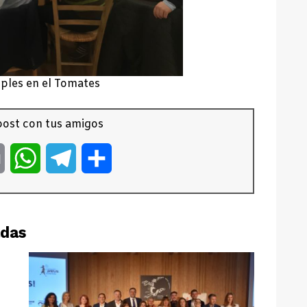
ples en el Tomates
ost con tus amigos
er
Email
WhatsApp
Telegram
Compartir
adas