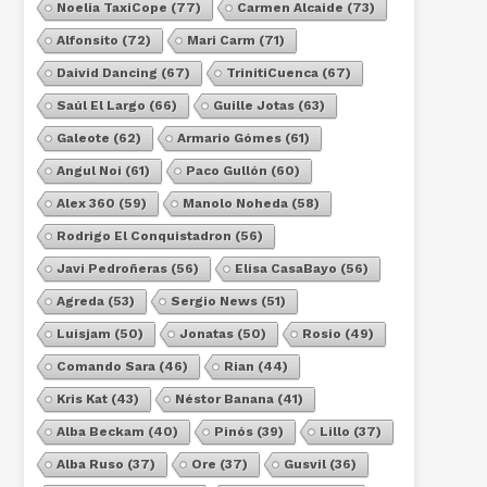
Noelia TaxiCope
(77)
Carmen Alcaide
(73)
Alfonsito
(72)
Mari Carm
(71)
Daivid Dancing
(67)
TrinitiCuenca
(67)
Saúl El Largo
(66)
Guille Jotas
(63)
Galeote
(62)
Armario Gómes
(61)
Angul Noi
(61)
Paco Gullón
(60)
Alex 360
(59)
Manolo Noheda
(58)
Rodrigo El Conquistadron
(56)
Javi Pedroñeras
(56)
Elisa CasaBayo
(56)
Agreda
(53)
Sergio News
(51)
Luisjam
(50)
Jonatas
(50)
Rosio
(49)
Comando Sara
(46)
Rian
(44)
Kris Kat
(43)
Néstor Banana
(41)
Alba Beckam
(40)
Pinós
(39)
Lillo
(37)
Alba Ruso
(37)
Ore
(37)
Gusvil
(36)