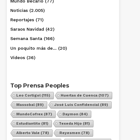
Mundo Becario
(77)
Noticias
(2.005)
Reportajes
(71)
Saraos Navidad
(42)
Semana Santa
(166)
Un poquito más de…
(20)
Vídeos
(36)
Top Prensa Peoples
Leo Cortigol
(115)
Huertas de Cuenca
(107)
Massobal
(89)
José Luis Confidencial
(89)
MundoCofrex
(87)
Daymon
(84)
Estudiantito
(81)
Texeda Hijo
(81)
Alberto Vale
(78)
Reyesmen
(78)