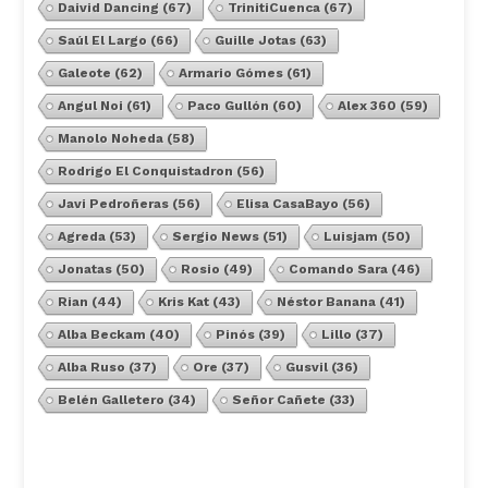
Daivid Dancing
(67)
TrinitiCuenca
(67)
Saúl El Largo
(66)
Guille Jotas
(63)
Galeote
(62)
Armario Gómes
(61)
Angul Noi
(61)
Paco Gullón
(60)
Alex 360
(59)
Manolo Noheda
(58)
Rodrigo El Conquistadron
(56)
Javi Pedroñeras
(56)
Elisa CasaBayo
(56)
Agreda
(53)
Sergio News
(51)
Luisjam
(50)
Jonatas
(50)
Rosio
(49)
Comando Sara
(46)
Rian
(44)
Kris Kat
(43)
Néstor Banana
(41)
Alba Beckam
(40)
Pinós
(39)
Lillo
(37)
Alba Ruso
(37)
Ore
(37)
Gusvil
(36)
Belén Galletero
(34)
Señor Cañete
(33)
Ver Todos