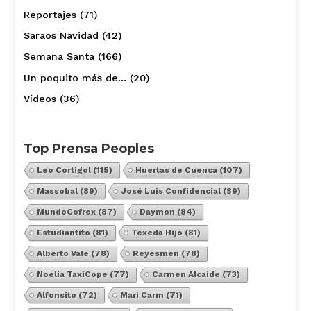
Reportajes
(71)
Saraos Navidad
(42)
Semana Santa
(166)
Un poquito más de…
(20)
Vídeos
(36)
Top Prensa Peoples
Leo Cortigol
(115)
Huertas de Cuenca
(107)
Massobal
(89)
José Luis Confidencial
(89)
MundoCofrex
(87)
Daymon
(84)
Estudiantito
(81)
Texeda Hijo
(81)
Alberto Vale
(78)
Reyesmen
(78)
Noelia TaxiCope
(77)
Carmen Alcaide
(73)
Alfonsito
(72)
Mari Carm
(71)