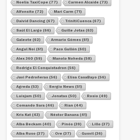
Noelia TaxiCope
(77)
Carmen Alcaide
(73)
Alfonsito
(72)
Mari Carm
(71)
Daivid Dancing
(67)
TrinitiCuenca
(67)
Saúl El Largo
(66)
Guille Jotas
(63)
Galeote
(62)
Armario Gómes
(61)
Angul Noi
(61)
Paco Gullón
(60)
Alex 360
(59)
Manolo Noheda
(58)
Rodrigo El Conquistadron
(56)
Javi Pedroñeras
(56)
Elisa CasaBayo
(56)
Agreda
(53)
Sergio News
(51)
Luisjam
(50)
Jonatas
(50)
Rosio
(49)
Comando Sara
(46)
Rian
(44)
Kris Kat
(43)
Néstor Banana
(41)
Alba Beckam
(40)
Pinós
(39)
Lillo
(37)
Alba Ruso
(37)
Ore
(37)
Gusvil
(36)