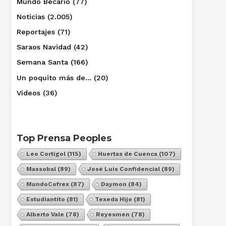
Mundo Becario
(77)
Noticias
(2.005)
Reportajes
(71)
Saraos Navidad
(42)
Semana Santa
(166)
Un poquito más de…
(20)
Vídeos
(36)
Top Prensa Peoples
Leo Cortigol
(115)
Huertas de Cuenca
(107)
Massobal
(89)
José Luis Confidencial
(89)
MundoCofrex
(87)
Daymon
(84)
Estudiantito
(81)
Texeda Hijo
(81)
Alberto Vale
(78)
Reyesmen
(78)