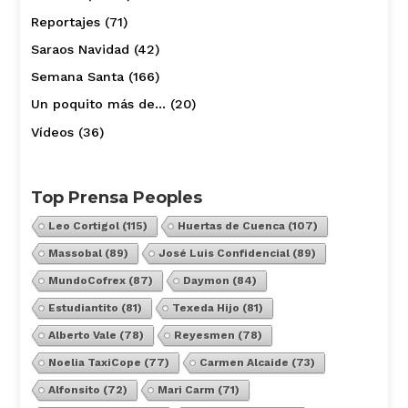
Reportajes
(71)
Saraos Navidad
(42)
Semana Santa
(166)
Un poquito más de…
(20)
Vídeos
(36)
Top Prensa Peoples
Leo Cortigol
(115)
Huertas de Cuenca
(107)
Massobal
(89)
José Luis Confidencial
(89)
MundoCofrex
(87)
Daymon
(84)
Estudiantito
(81)
Texeda Hijo
(81)
Alberto Vale
(78)
Reyesmen
(78)
Noelia TaxiCope
(77)
Carmen Alcaide
(73)
Alfonsito
(72)
Mari Carm
(71)