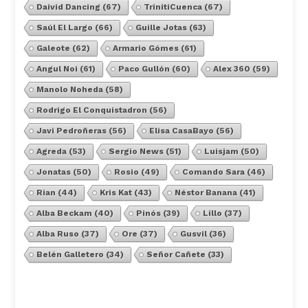
Daivid Dancing
(67)
TrinitiCuenca
(67)
Saúl El Largo
(66)
Guille Jotas
(63)
Galeote
(62)
Armario Gómes
(61)
Angul Noi
(61)
Paco Gullón
(60)
Alex 360
(59)
Manolo Noheda
(58)
Rodrigo El Conquistadron
(56)
Javi Pedroñeras
(56)
Elisa CasaBayo
(56)
Agreda
(53)
Sergio News
(51)
Luisjam
(50)
Jonatas
(50)
Rosio
(49)
Comando Sara
(46)
Rian
(44)
Kris Kat
(43)
Néstor Banana
(41)
Alba Beckam
(40)
Pinós
(39)
Lillo
(37)
Alba Ruso
(37)
Ore
(37)
Gusvil
(36)
Belén Galletero
(34)
Señor Cañete
(33)
Ver Todos