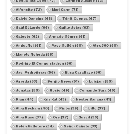
Noelia TaxiCope
(77)
Carmen Alcaide
(73)
Alfonsito
(72)
Mari Carm
(71)
Daivid Dancing
(68)
TrinitiCuenca
(67)
Saúl El Largo
(66)
Guille Jotas
(63)
Galeote
(62)
Armario Gómes
(61)
Angul Noi
(61)
Paco Gullón
(60)
Alex 360
(60)
Manolo Noheda
(58)
Rodrigo El Conquistadron
(56)
Javi Pedroñeras
(56)
Elisa CasaBayo
(56)
Agreda
(53)
Sergio News
(51)
Luisjam
(50)
Jonatas
(50)
Rosio
(49)
Comando Sara
(46)
Rian
(44)
Kris Kat
(43)
Néstor Banana
(41)
Alba Beckam
(40)
Pinós
(39)
Lillo
(37)
Alba Ruso
(37)
Ore
(37)
Gusvil
(36)
Belén Galletero
(34)
Señor Cañete
(33)