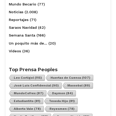
Mundo Becario
(77)
Noticias
(2.008)
Reportajes
(71)
Saraos Navidad
(42)
Semana Santa
(166)
Un poquito más de…
(20)
Vídeos
(36)
Top Prensa Peoples
Leo Cortigol
(115)
Huertas de Cuenca
(107)
José Luis Confidencial
(90)
Massobal
(89)
MundoCofrex
(87)
Daymon
(84)
Estudiantito
(81)
Texeda Hijo
(81)
Alberto Vale
(78)
Reyesmen
(78)