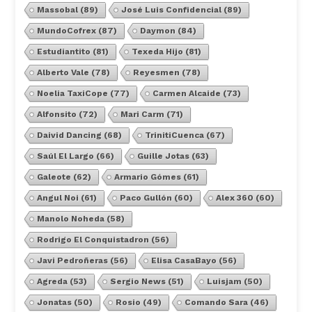
Massobal
(89)
José Luis Confidencial
(89)
MundoCofrex
(87)
Daymon
(84)
Estudiantito
(81)
Texeda Hijo
(81)
Alberto Vale
(78)
Reyesmen
(78)
Noelia TaxiCope
(77)
Carmen Alcaide
(73)
Alfonsito
(72)
Mari Carm
(71)
Daivid Dancing
(68)
TrinitiCuenca
(67)
Saúl El Largo
(66)
Guille Jotas
(63)
Galeote
(62)
Armario Gómes
(61)
Angul Noi
(61)
Paco Gullón
(60)
Alex 360
(60)
Manolo Noheda
(58)
Rodrigo El Conquistadron
(56)
Javi Pedroñeras
(56)
Elisa CasaBayo
(56)
Agreda
(53)
Sergio News
(51)
Luisjam
(50)
Jonatas
(50)
Rosio
(49)
Comando Sara
(46)